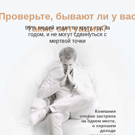
Проверьте, бывают ли у ва
такие ситуации?
95% людей ходят по кругу, год за
годом, и не могут сдвинуться с
мертвой точки
Компания
словно застряла
на одном месте,
о хорошем
доходе